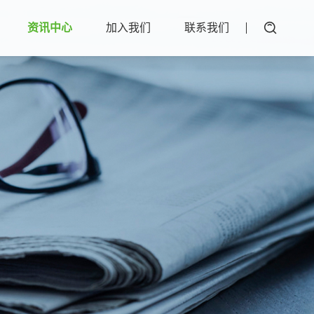
资讯中心
加入我们
联系我们
沸石转轮、转筒
RTO蓄热式焚烧
炉
催化燃烧
油雾净化
会责任
除尘治理
恶臭治理