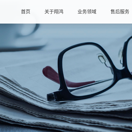
首页
关于翔鸿
业务领域
售后服务
企业简介
大气污染治理
企业要闻
首页
发展历程
水污染治理
行业动态
关于翔鸿
荣誉资质
环保设施运营
简介
/
发展历程
/
荣誉资质
/
企业文化
/
员工风采
/
社
业务领域
企业文化
大气污染治理
/
水污染治理
/
环保设施运营
售后服务
员工风采
社会责任